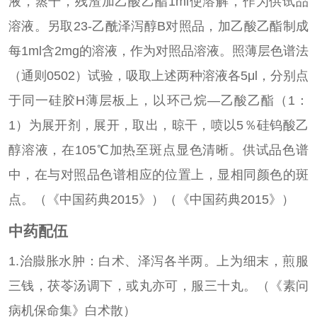
液，蒸干，残渣加乙酸乙酯1ml使溶解，作为供试品
溶液。另取23-乙酰泽泻醇B对照品，加乙酸乙酯制成
每1ml含2mg的溶液，作为对照品溶液。照薄层色谱法
（通则0502）试验，吸取上述两种溶液各5μl，分别点
于同一硅胶H薄层板上，以环己烷—乙酸乙酯（1：
1）为展开剂，展开，取出，晾干，喷以5％硅钨酸乙
醇溶液，在105℃加热至斑点显色清晰。供试品色谱
中，在与对照品色谱相应的位置上，显相同颜色的斑
点。（《中国药典2015》）（《中国药典2015》）
中药配伍
1.治臌胀水肿：白术、泽泻各半两。上为细末，煎服
三钱，茯苓汤调下，或丸亦可，服三十丸。（《素问
病机保命集》白术散）