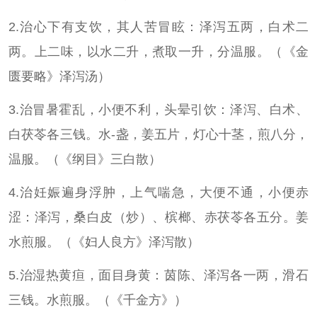
2.治心下有支饮，其人苦冒眩：泽泻五两，白术二
两。上二味，以水二升，煮取一升，分温服。（《金
匮要略》泽泻汤）
3.治冒暑霍乱，小便不利，头晕引饮：泽泻、白术、
白茯苓各三钱。水-盏，姜五片，灯心十茎，煎八分，
温服。（《纲目》三白散）
4.治妊娠遍身浮肿，上气喘急，大便不通，小便赤
涩：泽泻，桑白皮（炒）、槟榔、赤茯苓各五分。姜
水煎服。（《妇人良方》泽泻散）
5.治湿热黄疸，面目身黄：茵陈、泽泻各一两，滑石
三钱。水煎服。（《千金方》）