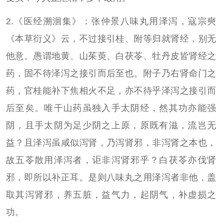
2.《医经溯洄集》：张仲景八味丸用泽泻，寇宗奭
《本草衍义》云，不过接引桂、附等归就肾经，别无
他意。愚谓地黄、山茱萸、白茯苓、牡丹皮皆肾经之
药，固不待泽泻之接引而后至也。附子乃右肾命门之
药，官桂能补下焦相火不足，亦不待乎泽泻之接引而
后至矣。唯干山药虽独入手太阴经，然其功亦能强
阴，且手太阴为足少阴之上原，原既有滋，流岂无
益？且泽泻虽咸似泻肾，乃泻肾邪，非泻肾之本也，
故五苓散用泽泻者，讵非泻肾邪乎？白茯苓亦伐肾
邪，即所以补正耳。是则八味丸之用泽泻者非他，盖
取其泻肾邪，养五脏，益气力，起阴气，补虚损之
功。