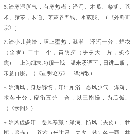
6.治寒湿脚气，有寒热者：泽泻、木瓜、柴胡、苍
术、猪苓，木通、萆薢各五钱。水煎服。（《外科正
宗》）
7.治小儿齁蛤，膈上壅热，涎潮：泽泻一分，蝉衣
（全者）二十一个，黄明胶（手掌大一片，炙令
焦）。上为细末.每服一钱，温米汤调下，日进二服，
未愈再服。（《宣明论方》，泽泻散）
8.治酒风，身热解惰，汗出如浴，恶风少气：泽泻、
术各十分，麋衔五分。合，以三指撮，为后饭。
（《素问》）
9.治风虚多汗，恶风寒颤：泽泻、防风（去皮）、牡
蛎（煅赤）、苍术（米泔浸，去皮，炒）各一两，桂