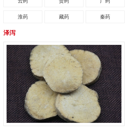
云药
贵药
广药
淮药
藏药
秦药
泽泻