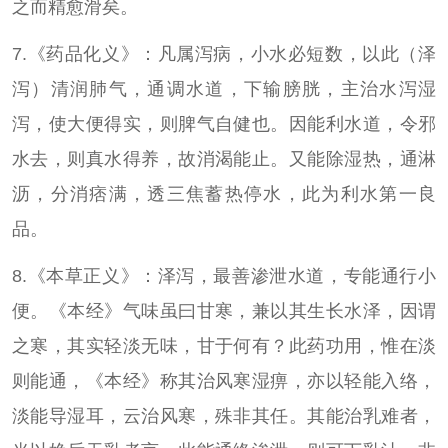
之而精愈滑矣。
7.《药品化义》：凡属泻病，小水必短数，以此（泽
泻）清润肺气，通调水道，下输膀胱，主治水泻湿
泻，使大便得实，则脾气自健也。因能利水道，令邪
水去，则真水得养，故消渴能止。又能除湿热，通淋
沥，分消痞满，透三焦蓄热停水，此为利水第一良
品。
8.《本草正义》：泽泻，最善渗泄水道，专能通行小
便。《本经》气味虽曰甘寒，兼以其生长水泽，因谓
之寒，其实轻淡无味，甘于何有？此药功用，惟在淡
则能通，《本经》称其治风寒湿痹，亦以轻能入络，
淡能导湿耳，云治风寒，殊非其任。其能治乳难者，