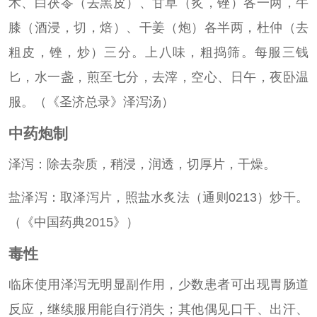
术、白茯苓（去黑皮）、甘草（炙，锉）各一两，牛
膝（酒浸，切，焙）、干姜（炮）各半两，杜仲（去
粗皮，锉，炒）三分。上八味，粗捣筛。每服三钱
匕，水一盏，煎至七分，去滓，空心、日午，夜卧温
服。（《圣济总录》泽泻汤）
中药炮制
泽泻：除去杂质，稍浸，润透，切厚片，干燥。
盐泽泻：取泽泻片，照盐水炙法（通则0213）炒干。
（《中国药典2015》）
毒性
临床使用泽泻无明显副作用，少数患者可出现胃肠道
反应，继续服用能自行消失；其他偶见口干、出汗、