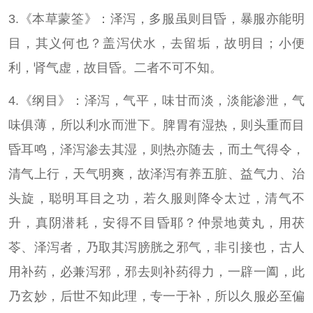
3.《本草蒙筌》：泽泻，多服虽则目昏，暴服亦能明
目，其义何也？盖泻伏水，去留垢，故明目；小便
利，肾气虚，故目昏。二者不可不知。
4.《纲目》：泽泻，气平，味甘而淡，淡能渗泄，气
味俱薄，所以利水而泄下。脾胃有湿热，则头重而目
昏耳鸣，泽泻渗去其湿，则热亦随去，而土气得令，
清气上行，天气明爽，故泽泻有养五脏、益气力、治
头旋，聪明耳目之功，若久服则降令太过，清气不
升，真阴潜耗，安得不目昏耶？仲景地黄丸，用茯
苓、泽泻者，乃取其泻膀胱之邪气，非引接也，古人
用补药，必兼泻邪，邪去则补药得力，一辟一阖，此
乃玄妙，后世不知此理，专一于补，所以久服必至偏