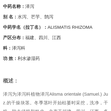
中药名称：
泽泻
别 名：
水泻、芒芋、鹄泻
中药学名（拉丁名）：
ALISMATIS RHIZOMA
产区分布：
福建、四川、江西
科：
泽泻科
功 效：
利水渗湿药
概述：
泽泻为泽泻科植物泽泻Alisma orientale (Samuel.) Ju
z.的干燥块茎。冬季茎叶开始枯萎时采挖，洗净，干