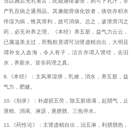
当以娩后无乳者言，此能通络渗泄，则可下乳汁，非
产乳百病之通用品。其兼能滑痰化饮者，痰饮亦积水
停湿为病，惟其滑利，故可消痰。总之，渗泄滑泻之
药，必无补养之理。《本经》养五脏，益气力云云，
已属溢美太过，而甄权竟谓可治肾虚精自出，大明且
谓补女人血海，令人有子，洁古亦谓入肾经，去旧
水，养新水。皆非药理之真。
9.《本经》：主风寒湿痹，乳难，消水，养五脏，益
气力，肥健。
10.《别录》：补虚损五劳，除五脏痞满，起阴气，止
泄精、消渴、淋沥，逐膀胱、三焦停水。
11.《药性论》：主肾虚精自出，治五淋，利膀胱热，