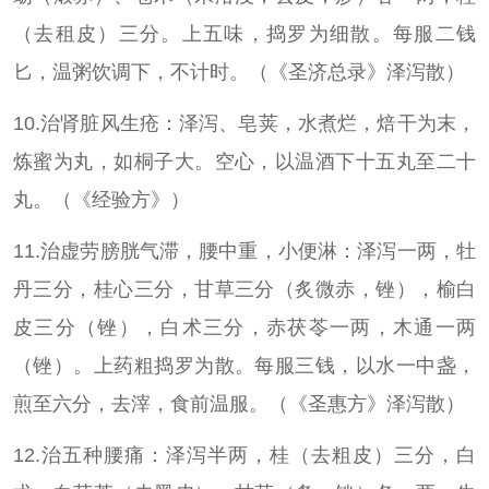
（去租皮）三分。上五味，捣罗为细散。每服二钱
匕，温粥饮调下，不计时。（《圣济总录》泽泻散）
10.治肾脏风生疮：泽泻、皂荚，水煮烂，焙干为末，
炼蜜为丸，如桐子大。空心，以温酒下十五丸至二十
丸。（《经验方》）
11.治虚劳膀胱气滞，腰中重，小便淋：泽泻一两，牡
丹三分，桂心三分，甘草三分（炙微赤，锉），榆白
皮三分（锉），白术三分，赤茯苓一两，木通一两
（锉）。上药粗捣罗为散。每服三钱，以水一中盏，
煎至六分，去滓，食前温服。（《圣惠方》泽泻散）
12.治五种腰痛：泽泻半两，桂（去粗皮）三分，白