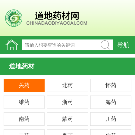
导航
道地药材
关药
北药
怀药
维药
浙药
海药
南药
蒙药
川药