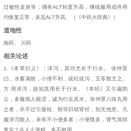
过敏性皮炎等；偶有ALT轻度升高，继续服用或停用
均恢复正常，未见ALT升高。（《中药大辞典》）
道地性
南药、 川药
相关论述
1.《本草衍义》；泽泻，其功尤长于行水。 张仲景
曰，水蓄渴烦，小便不利，或吐或泻，五苓散主之。
方 用泽泻，故知其用长于行水。《本经》又引扁鹊
云，多服病人眼涩，诚为行去其水。张仲景八味丸用
之者，亦不过引接桂、附等归就肾经，别无他意。凡
服泽泻散人，未有不小便多者；小便既多，肾气焉得
复实？今人止泄精，多不敢用。