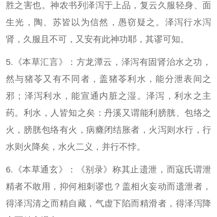
胜之害也。神农书列泽泻于上品，复云久服轻身、面
生光，陶、苏皆以为信然，愚窃疑之。泽泻行水泻
肾，久服且不可，又安有此神功耶，其谬可知。
5.《本草汇言》：方龙潭云，泽泻有固肾治水之功，
然与猪苓又有不同者，盖猪苓利水，能分泄表间之
邪；泽泻利水，能宣通内脏之湿。泽泻，利水之主
药。利水，人皆知之矣：丹溪又谓能利膀胱、包络之
火，膀胱包络有火，病癃闭结胀者，火泻则水行，行
水则火降矣，水火二义，并行不悖。
6.《本草通玄》：《别录》称其止遗泄，而寇氏谓泄
精者不敢用，抑何相刺谬也？盖相火妄动而遗泄者，
得泽泻清之而精自藏，气虚下陷而精滑者，得泽泻降