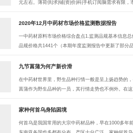
元左右。薄荷供|求|铺|资|价|科|手机订阅脑需求有限，
2020年12月中药材市场价格监测数据报告
一中药材原料市场价格综合盘点1.监测品规基本信息总
品规价格共1441个（本期年度监测报告中更新了部分品种
九节菖蒲为何产新价滑
在中药材世界里，野生品种行情一般是呈上扬趋势的，
菖蒲作为野生品种的一员，其行情走势也不例外。在这里，
家种何首乌身陷困境
何首乌是我国常用的大宗中药材品种，早在1000多
东南亚各国也多都有分布，产区十分广泛。家种何首乌的