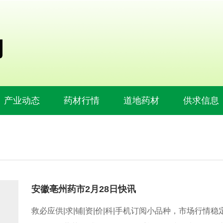
产业动态
药材行情
道地药材
供求信息
安徽亳州药市2月28日快讯
救必应供|求|铺|资|价|科|手机订阅小品种，市场行