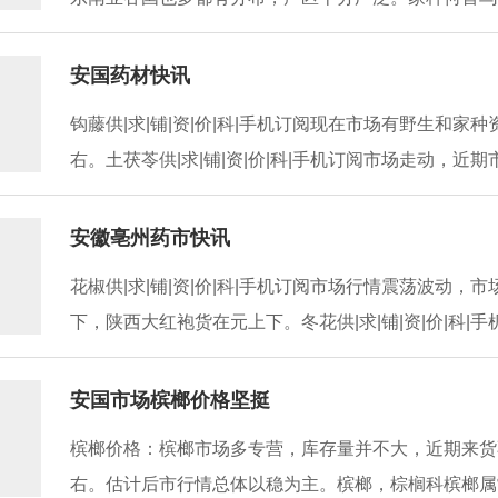
安国药材快讯
钩藤供|求|铺|资|价|科|手机订阅现在市场有野生和
右。土茯苓供|求|铺|资|价|科|手机订阅市场走动，近期
安徽亳州药市快讯
花椒供|求|铺|资|价|科|手机订阅市场行情震荡波动
下，陕西大红袍货在元上下。冬花供|求|铺|资|价|科|手
安国市场槟榔价格坚挺
槟榔价格：槟榔市场多专营，库存量并不大，近期来货
右。估计后市行情总体以稳为主。槟榔，棕榈科槟榔属常