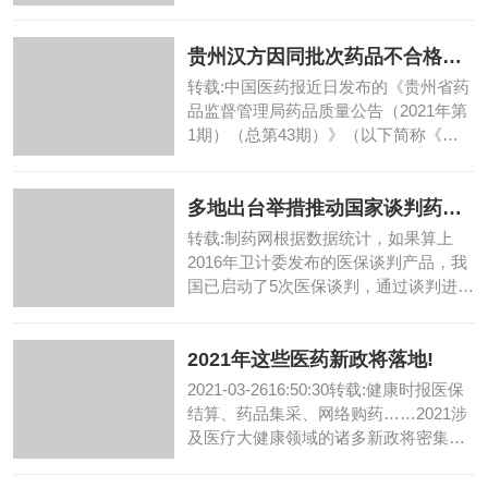
位对本市药品生产、...
贵州汉方因同批次药品不合格被
监管部门多次“点...
转载:中国医药报近日发布的《贵州省药
品监督管理局药品质量公告（2021年第
1期）（总第43期）》（以下简称《公
告》）显示，贵州省...
多地出台举措推动国家谈判药品
落地实施
转载:制药网根据数据统计，如果算上
2016年卫计委发布的医保谈判产品，我
国已启动了5次医保谈判，通过谈判进入
医保目录的产品越来...
2021年这些医药新政将落地!
2021-03-2616:50:30转载:健康时报医保
结算、药品集采、网络购药……2021涉
及医疗大健康领域的诸多新政将密集落
地，...