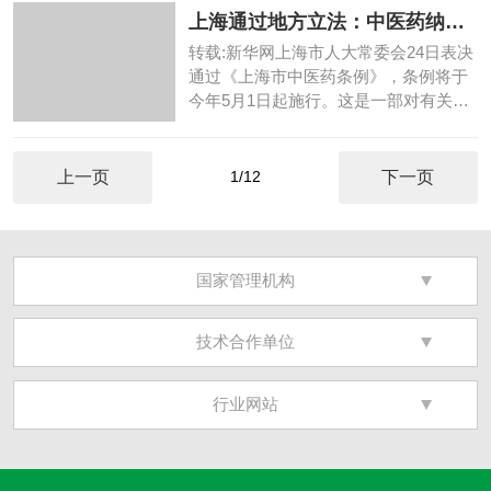
上海通过地方立法：中医药纳入
公卫应急管理体系
转载:新华网上海市人大常委会24日表决
通过《上海市中医药条例》，条例将于
今年5月1日起施行。这是一部对有关中
医药发展方方面面...
上一页
1/12
下一页
国家管理机构
技术合作单位
行业网站