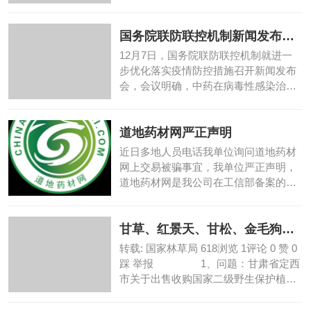
和度监测必不可少！...
国务院联防联控机制新闻发布
会：中医中药是非常...
12月7日，国务院联防联控机制就进一
步优化落实疫情防控措施召开新闻发布
会，会议明确，中药在病毒性感染治疗
过程当中有着独特的...
道地药材网严正声明
近日多地人员电话我单位询问道地药材
网上交易被骗事宜，我单位严正声明，
道地药材网是我公司在工信部备案的企
业官宣网站，不做任...
甘草、红景天、甘松、金毛狗脊
濒危保护药用植物...
转载: 国家林草局 618浏览 1评论 0 赞 0
踩 举报 1、问题：甘肃省定西
市关于出售收购国家二级野生保护植物
审批权限是...