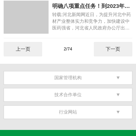
明确八项重点任务！到2023年河
北中药材种植规模...
转载:河北新闻网近日，为提升河北中药
材产业整体实力和竞争力，加快建设中
医药强省，河北省人民政府办公厅出台
《关于加快中药材...
上一页
2/74
下一页
国家管理机构
技术合作单位
行业网站